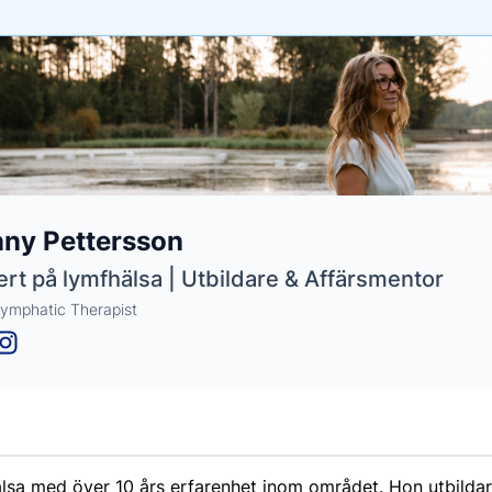
e
ny Pettersson
ne
ntials
rt på lymfhälsa | Utbildare & Affärsmentor
 Lymphatic Therapist
lsa med över 10 års erfarenhet inom området. Hon utbildar 