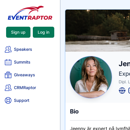
Sign up
Log in
Speakers
Nam
Jen
Summits
Tagli
Crede
Expe
Giveaways
Dipl.
CRMRaptor
Support
Bio
Jeenny är expert på lymfhä