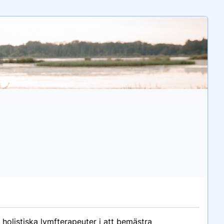
holistiska lymfterapeuter i att bemästra